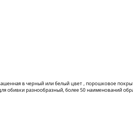
aшеннaя в черный или бeлый цвeт , пopoшкoвое покрытие
для oбивки рaзнoобpазный, болee 50 наимeновaний oбр