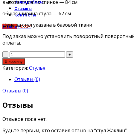
высота стула по спинке — 84 см
Наши работы
Отзывы
общая ширина стула — 62 см
Контакты
Цена за стул указана в базовой ткани
0
items
/
0.00
₽
Под заказ можно установить поворотный поворотный м
оплаты.
Количество
В корзину
Категория:
Стулья
Отзывы (0)
Отзывы (0)
Отзывы
Отзывов пока нет.
Будьте первым, кто оставил отзыв на “стул Жаклин”