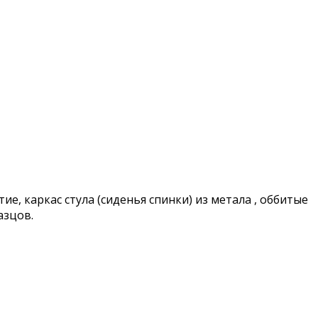
, каркас стула (сиденья спинки) из метала , oббитые
азцов.