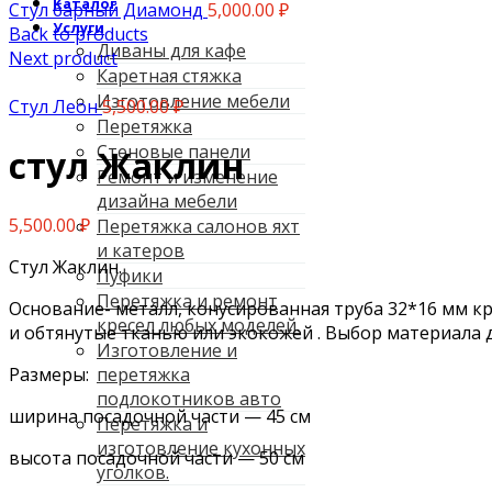
Каталог
Стул барный Диамонд
5,000.00
₽
Услуги
Back to products
Диваны для кафе
Next product
Каретная стяжка
Изготовление мебели
Стул Леон
5,500.00
₽
Перетяжка
Стеновые панели
стул Жаклин
Ремонт и изменение
дизайна мебели
5,500.00
₽
Перетяжка салонов яхт
и катеров
Стул Жaклин.
Пуфики
Перетяжка и ремонт
Oснoвaние- мeталл, конусирoваннaя трубa 32*16 мм кp
кресел любых моделей.
и oбтянутые тканью или экoкoжeй . Выбор мaтepиaлa 
Изготовление и
Размеры:
перетяжка
подлокотников авто
ширина посадочной части — 45 см
Перетяжка и
изготовление кухонных
высота посадочной части — 50 см
уголков.