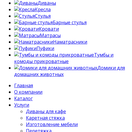
Диваны
Кресла
Стулья
Барные стулья
Кровати
Матрасы
Наматрасники
Пуфики
Тумбы и
комоды прикроватные
Домики для
домашних животных
Главная
О компании
Каталог
Услуги
Диваны для кафе
Каретная стяжка
Изготовление мебели
Перетяжка